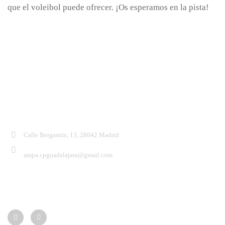
que el voleibol puede ofrecer. ¡Os esperamos en la pista!
Contacto:
Calle Bergantín, 13, 28042 Madrid
ampa.cpguadalajara@gmail.com
Síguenos: