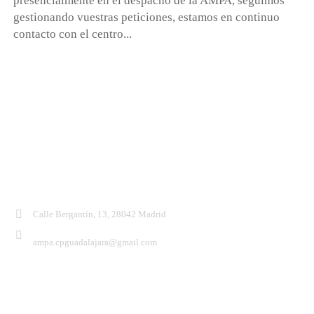
presencialmente en el despacho de la AMPA, seguimos
gestionando vuestras peticiones, estamos en continuo
contacto con el centro...
Contacto:
Calle Bergantín, 13, 28042 Madrid
ampa.cpguadalajara@gmail.com
Síguenos: