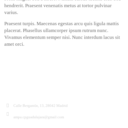
hendrerit. Praesent venenatis metus at tortor pulvinar
varius.
Praesent turpis. Maecenas egestas arcu quis ligula mattis
placerat. Phasellus ullamcorper ipsum rutrum nunc.
Vivamus elementum semper nisi. Nunc interdum lacus sit
amet orci.
Contacto:
Calle Bergantín, 13, 28042 Madrid
ampa.cpguadalajara@gmail.com