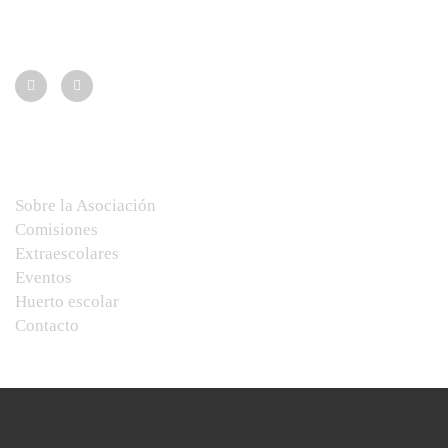
Síguenos:
Menú
Sobre la Asociación
Comisiones
Extraescolares
Eventos
Huerto escolar
Contacto