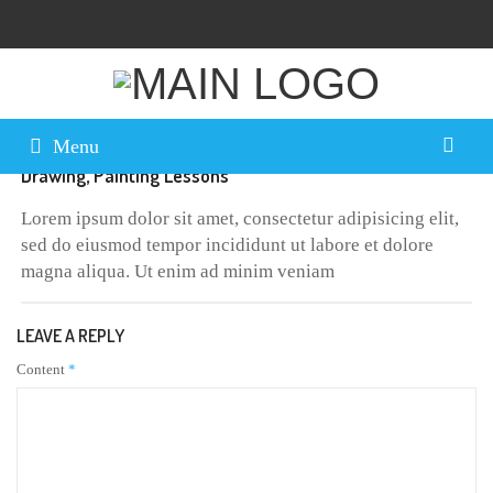
May
10, 2016
By
ampa
0 Comment
Menu
Drawing, Painting Lessons
Lorem ipsum dolor sit amet, consectetur adipisicing elit,
sed do eiusmod tempor incididunt ut labore et dolore
magna aliqua. Ut enim ad minim veniam
LEAVE A REPLY
Content
*