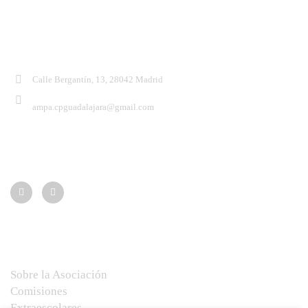
Contacto:
Calle Bergantín, 13, 28042 Madrid
ampa.cpguadalajara@gmail.com
Síguenos:
Menú
Sobre la Asociación
Comisiones
Extraescolares