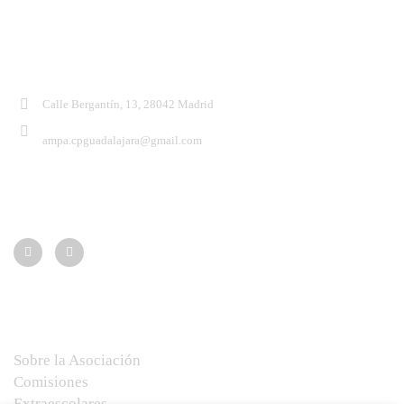
Contacto:
Calle Bergantín, 13, 28042 Madrid
ampa.cpguadalajara@gmail.com
Síguenos:
Menú
Sobre la Asociación
Comisiones
Extraescolares