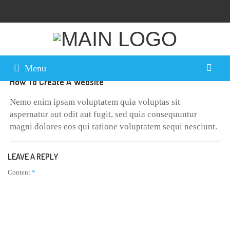
May
10, 2016
By
ampa
0 Comment
Menu
How To Create A Website
Nemo enim ipsam voluptatem quia voluptas sit
aspernatur aut odit aut fugit, sed quia consequuntur
magni dolores eos qui ratione voluptatem sequi nesciunt.
LEAVE A REPLY
Content
*