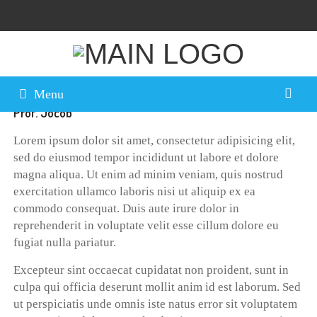
Nov
11, 2016
By
ampa
0 Comment
Menu
Prof. Jocob
Lorem ipsum dolor sit amet, consectetur adipisicing elit,
sed do eiusmod tempor incididunt ut labore et dolore
magna aliqua. Ut enim ad minim veniam, quis nostrud
exercitation ullamco laboris nisi ut aliquip ex ea
commodo consequat. Duis aute irure dolor in
reprehenderit in voluptate velit esse cillum dolore eu
fugiat nulla pariatur.
Excepteur sint occaecat cupidatat non proident, sunt in
culpa qui officia deserunt mollit anim id est laborum. Sed
ut perspiciatis unde omnis iste natus error sit voluptatem