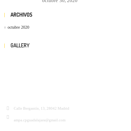
octubre
30, 2020
ARCHIVOS
octubre 2020
GALLERY
Contacto:
Calle Bergantín, 13, 28042 Madrid
ampa.cpguadalajara@gmail.com