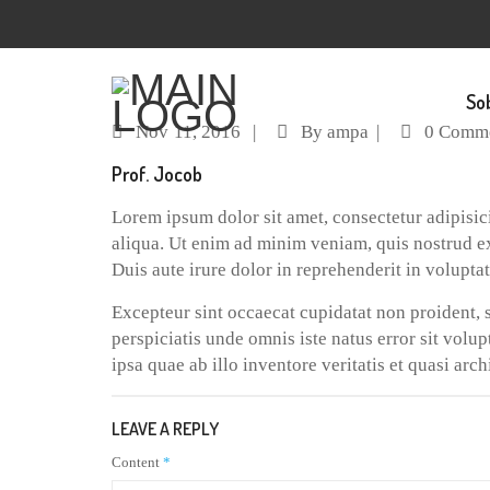
So
Nov
11, 2016
By
ampa
0 Comm
Prof. Jocob
Lorem ipsum dolor sit amet, consectetur adipisic
aliqua. Ut enim ad minim veniam, quis nostrud e
Duis aute irure dolor in reprehenderit in voluptat
Excepteur sint occaecat cupidatat non proident, s
perspiciatis unde omnis iste natus error sit vo
ipsa quae ab illo inventore veritatis et quasi arch
LEAVE A REPLY
Content
*